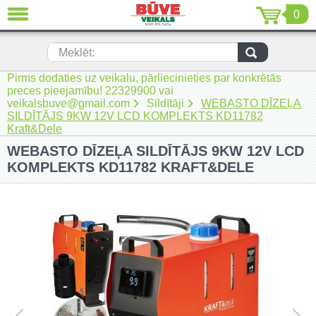
0
AIZVĒRT
LV
EN
RU
Meklēt:
Pirms dodaties uz veikalu, pārliecinieties par konkrētās
Jaunumi (230)
preces pieejamību! 22329900 vai
veikalsbuve@gmail.com
Sildītāji
WEBASTO DĪZEĻA
Akumulatora instrumenti (205)
SILDĪTĀJS 9KW 12V LCD KOMPLEKTS KD11782
Kraft&Dele
Akumulatoru lādētāji un piederumi
WEBASTO DĪZEĻA SILDĪTĀJS 9KW 12V LCD
(116)
KOMPLEKTS KD11782 KRAFT&DELE
Auto ķīmija un piederumi kopšanai
(22)
Auto piederumi (7)
Celtniecības tehnika (51)
Elektroinstrumenti (69)
Rokas elektroinstrumenti (2)