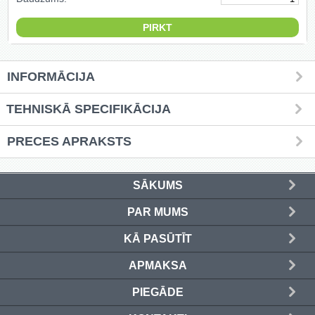
Griešanas diski un zāģa asmeņi
(50)
Hidrauliskās preses (20)
INFORMĀCIJA
Hidrauliskie instrumenti (40)
TEHNISKĀ SPECIFIKĀCIJA
Instrumentu komplekti (554)
PRECES APRAKSTS
Instrumentu rezerves daļas (37)
SĀKUMS
Kompresori (157)
PAR MUMS
Krāsošanas instrumenti (133)
KĀ PASŪTĪT
Laivu dzinēji (12)
APMAKSA
LED produkti (73)
PIEGĀDE