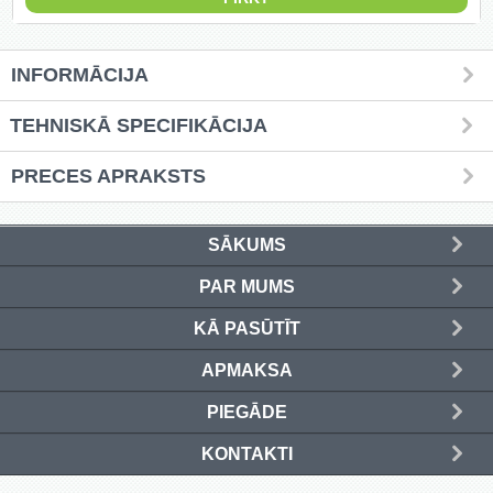
Griešanas diski un zāģa asmeņi
(50)
INFORMĀCIJA
Hidrauliskās preses (20)
TEHNISKĀ SPECIFIKĀCIJA
Hidrauliskie instrumenti (40)
PRECES APRAKSTS
Instrumentu komplekti (554)
SĀKUMS
Instrumentu rezerves daļas (37)
PAR MUMS
Kompresori (157)
KĀ PASŪTĪT
Krāsošanas instrumenti (133)
APMAKSA
Laivu dzinēji (12)
PIEGĀDE
LED produkti (73)
KONTAKTI