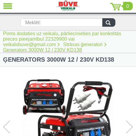
0
AIZVĒRT
LV
EN
RU
Meklēt:
Pirms dodaties uz veikalu, pārliecinieties par konkrētās
Jaunumi (230)
preces pieejamību! 22329900 vai
veikalsbuve@gmail.com
Strāvas ģeneratori
Akumulatora instrumenti (205)
Ģenerators 3000W 12 / 230V KD138
ĢENERATORS 3000W 12 / 230V KD138
Akumulatoru lādētāji un piederumi
(116)
Auto ķīmija un piederumi kopšanai
(22)
Auto piederumi (7)
Celtniecības tehnika (51)
Elektroinstrumenti (69)
Rokas elektroinstrumenti (2)