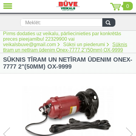
0
AIZVĒRT
LV
EN
RU
Meklēt:
Pirms dodaties uz veikalu, pārliecinieties par konkrētās
Jaunumi (230)
preces pieejamību! 22329900 vai
veikalsbuve@gmail.com
Sūkņi un piederumi
Sūknis
Akumulatora instrumenti (205)
tīram un netīram ūdenim Onex-7777 2"(50mm) OX-9999
SŪKNIS TĪRAM UN NETĪRAM ŪDENIM ONEX-
Akumulatoru lādētāji un piederumi
(116)
7777 2"(50MM) OX-9999
Auto ķīmija un piederumi kopšanai
(22)
Auto piederumi (7)
Celtniecības tehnika (51)
Elektroinstrumenti (69)
Rokas elektroinstrumenti (2)