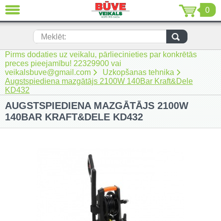
0
AIZVĒRT
LV
EN
RU
Meklēt:
Pirms dodaties uz veikalu, pārliecinieties par konkrētās
Jaunumi (230)
preces pieejamību! 22329900 vai
veikalsbuve@gmail.com
Uzkopšanas tehnika
Akumulatora instrumenti (205)
Augstspiediena mazgātājs 2100W 140Bar Kraft&Dele
KD432
Akumulatoru lādētāji un piederumi
AUGSTSPIEDIENA MAZGĀTĀJS 2100W
(116)
140BAR KRAFT&DELE KD432
Auto ķīmija un piederumi kopšanai
(22)
Auto piederumi (7)
Celtniecības tehnika (51)
Elektroinstrumenti (69)
Rokas elektroinstrumenti (2)