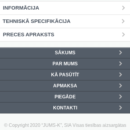
INFORMĀCIJA
Griešanas diski un zāģa asmeņi
(50)
TEHNISKĀ SPECIFIKĀCIJA
Hidrauliskās preses (20)
PRECES APRAKSTS
Hidrauliskie instrumenti (40)
SĀKUMS
Instrumentu komplekti (554)
PAR MUMS
Instrumentu rezerves daļas (37)
KĀ PASŪTĪT
Kompresori (157)
APMAKSA
Krāsošanas instrumenti (133)
PIEGĀDE
Laivu dzinēji (12)
KONTAKTI
LED produkti (73)
© Copyright 2020 “JUMS-K”, SIA Visas tiesības aizsargātas