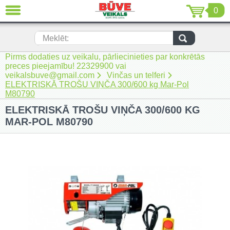
0
AIZVĒRT
LV
EN
RU
Meklēt:
Pirms dodaties uz veikalu, pārliecinieties par konkrētās
Jaunumi (230)
preces pieejamību! 22329900 vai
veikalsbuve@gmail.com
Vinčas un telferi
Akumulatora instrumenti (205)
ELEKTRISKĀ TROŠU VIŅČA 300/600 kg Mar-Pol
M80790
Akumulatoru lādētāji un piederumi
ELEKTRISKĀ TROŠU VIŅČA 300/600 KG
(116)
MAR-POL M80790
Auto ķīmija un piederumi kopšanai
(22)
Auto piederumi (7)
Celtniecības tehnika (51)
Elektroinstrumenti (69)
Rokas elektroinstrumenti (2)