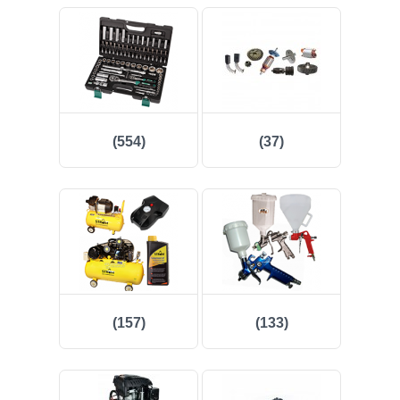
(7)
(83)
(36)
(554)
(37)
(28)
(6)
(19)
(2)
(157)
(133)
Log in
Check in