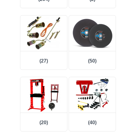
(53)
(24)
(7)
(48)
(27)
(50)
(5)
(2)
(12)
(260)
(111)
(20)
(40)
(2)