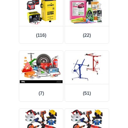
(47)
(91)
(116)
(22)
(1)
()
(68)
(399)
(226)
(7)
(51)
(204)
(2)
(27)