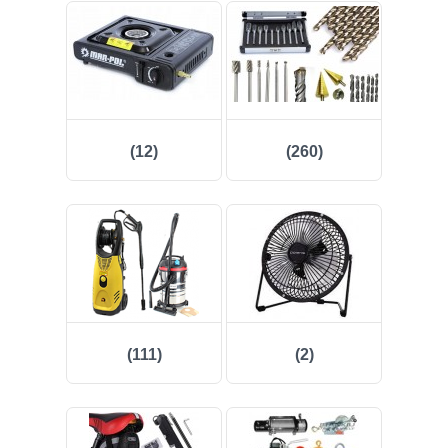
(12)
(260)
(111)
(2)