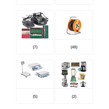
(7)
(48)
(5)
(2)