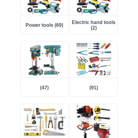
(50)
Electric hand tools
Power tools (69)
(20)
(2)
(40)
(554)
(37)
(157)
(47)
(91)
(133)
(12)
(73)