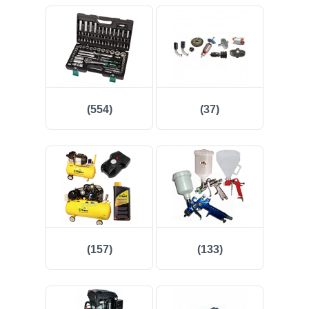
(7)
(83)
(36)
(554)
(37)
(28)
(6)
(19)
(2)
(157)
(133)
Log in
Check in