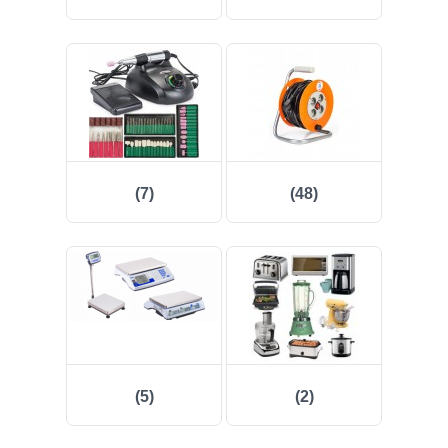
(7)
(48)
(5)
(2)