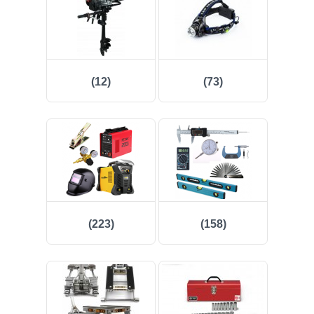
(12)
(73)
(223)
(158)