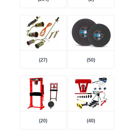
(53)
(24)
(7)
(48)
(27)
(50)
(5)
(2)
(12)
(260)
(111)
(20)
(40)
(2)