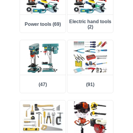
(50)
Electric hand tools
Power tools (69)
(20)
(2)
(40)
(554)
(37)
(157)
(47)
(91)
(133)
(12)
(73)