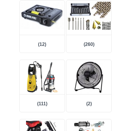
(12)
(260)
(111)
(2)