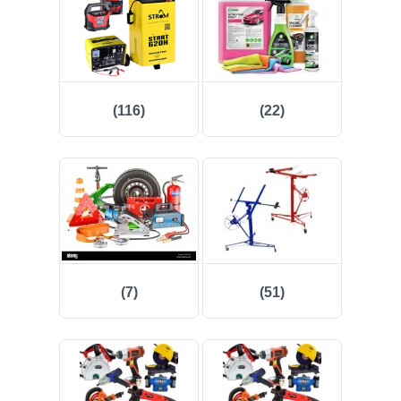
(47)
(91)
(116)
(22)
(1)
()
(68)
(399)
(226)
(7)
(51)
(204)
(2)
(27)