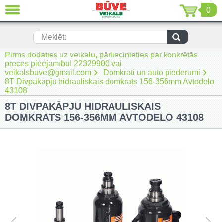
0
AIZVĒRT
LV
EN
RU
Meklēt:
Pirms dodaties uz veikalu, pārliecinieties par konkrētās
Jaunumi (230)
preces pieejamību! 22329900 vai
veikalsbuve@gmail.com
Domkrati un auto piederumi
Akumulatora instrumenti (205)
8T Divpakāpju hidrauliskais domkrats 156-356mm Avtodelo
43108
Akumulatoru lādētāji un piederumi
8T DIVPAKĀPJU HIDRAULISKAIS
(116)
DOMKRATS 156-356MM AVTODELO 43108
Auto ķīmija un piederumi kopšanai
(22)
Auto piederumi (7)
Celtniecības tehnika (51)
Elektroinstrumenti (69)
Rokas elektroinstrumenti (2)